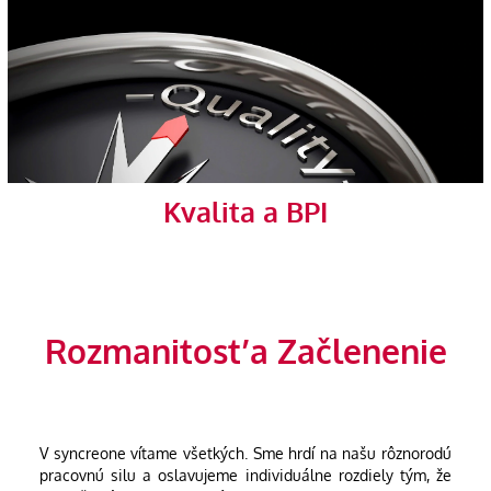
Kvalita a BPI
Rozmanitosť a Začlenenie
V syncreone vítame všetkých. Sme hrdí na našu rôznorodú
pracovnú silu a oslavujeme individuálne rozdiely tým, že