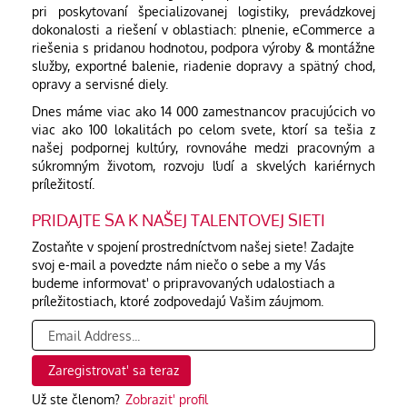
pri poskytovaní špecializovanej logistiky, prevádzkovej
dokonalosti a riešení v oblastiach: plnenie, eCommerce a
riešenia s pridanou hodnotou, podpora výroby & montážne
služby, exportné balenie, riadenie dopravy a spätný chod,
opravy a servisné diely.
Dnes máme viac ako 14 000 zamestnancov pracujúcich vo
viac ako 100 lokalitách po celom svete, ktorí sa tešia z
našej podpornej kultúry, rovnováhe medzi pracovným a
súkromným životom, rozvoju ľudí a skvelých kariérnych
príležitostí.
PRIDAJTE SA K NAŠEJ TALENTOVEJ SIETI
Zostaňte v spojení prostredníctvom našej siete! Zadajte
svoj e-mail a povedzte nám niečo o sebe a my Vás
budeme informovat' o pripravovaných udalostiach a
príležitostiach, ktoré zodpovedajú Vašim záujmom.
Už ste členom?
Zobrazit' profil