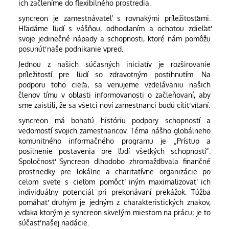
ich začleníme do flexibilného prostredia.
syncreon je zamestnávateľ s rovnakými príležitosťami.
Hľadáme ľudí s vášňou, odhodlaním a ochotou zdieľať
svoje jedinečné nápady a schopnosti, ktoré nám pomôžu
posunúť naše podnikanie vpred.
Jednou z našich súčasných iniciatív je rozširovanie
príležitostí pre ľudí so zdravotným postihnutím. Na
podporu toho cieľa, sa venujeme vzdelávaniu našich
členov tímu v oblasti informovanosti o začleňovaní, aby
sme zaistili, že sa všetci noví zamestnanci budú cítiť vítaní.
syncreon má bohatú históriu podpory schopností a
vedomostí svojich zamestnancov. Téma nášho globálneho
komunitného informačného programu je „Prístup a
posilnenie postavenia pre ľudí všetkých schopností“.
Spoločnosť Syncreon dlhodobo zhromažďovala finančné
prostriedky pre lokálne a charitatívne organizácie po
celom svete s cieľom pomôcť iným maximalizovať ich
individuálny potenciál pri prekonávaní prekážok. Túžba
pomáhať druhým je jedným z charakteristických znakov,
vďaka ktorým je syncreon skvelým miestom na prácu; je to
súčasť našej nadácie.